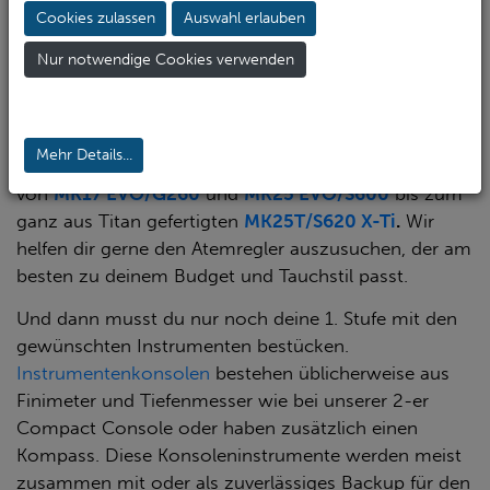
Das Angebot von
H
O
ist so umfassend, dass sich für
2
Cookies zulassen
Auswahl erlauben
jedes denkbare Tauchszenario ein passender
Atemregler findet. Für Preisbewusste gibt es den
Nur notwendige Cookies verwenden
bewährten
MK2 EVO/R195
, im mittleren
Preissegment kannst du Modelle
wie
MK11/C370
oder
MK17 EVO/370
wählen, und im
Mehr Details...
oberen Preissegment reicht die große Auswahl
von
MK17 EVO/G260
und
MK25 EVO/S600
bis zum
ganz aus Titan gefertigten
MK25T/S620 X-Ti
.
Wir
helfen dir gerne den Atemregler auszusuchen, der am
besten zu deinem Budget und Tauchstil passt.
Und dann musst du nur noch deine 1. Stufe mit den
gewünschten Instrumenten bestücken.
Instrumentenkonsolen
bestehen üblicherweise aus
Finimeter und Tiefenmesser wie bei unserer 2-er
Compact Console oder haben zusätzlich einen
Kompass. Diese Konsoleninstrumente werden meist
zusammen mit oder als zuverlässiges Backup für den