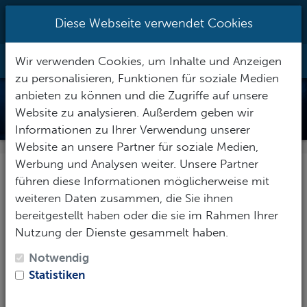
0951/70096527
|
info@h2o-
Diese Webseite verwendet Cookies
tauchsportzentrum.de
Wir verwenden Cookies, um Inhalte und Anzeigen
Toggle Nav
zu personalisieren, Funktionen für soziale Medien
anbieten zu können und die Zugriffe auf unsere
ATEMREGLER
Website zu analysieren. Außerdem geben wir
Informationen zu Ihrer Verwendung unserer
Website an unsere Partner für soziale Medien,
Einer der wichtigsten und lebenserhaltenden
Werbung und Analysen weiter. Unsere Partner
Ausrüstungsgegenstände, den du dir kaufen wirst, ist
führen diese Informationen möglicherweise mit
das
Atemreglersystem
. Der Atemregler ist das
weiteren Daten zusammen, die Sie ihnen
Herzstück deines Lebenserhaltungssystems. Es ist
bereitgestellt haben oder die sie im Rahmen Ihrer
unglaublich beruhigend, zu wissen, dass dein
Nutzung der Dienste gesammelt haben.
Atemregler korrekt eingestellt ist, regelmäßig revidiert
Notwendig
wird - und dass du selbst der letzte warst, der ihn
Statistiken
benutzt hat.