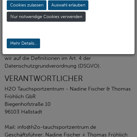
„Daten“) innerhalb unseres Onlineangebotes und der
Cookies zulassen
Auswahl erlauben
mit ihm verbundenen Webseiten, Funktionen und
Nur notwendige Cookies verwenden
Inhalte sowie externen Onlinepräsenzen, wie z.B.
unser Social Media Profile auf (nachfolgend
gemeinsam bezeichnet als „Onlineangebot“). Im
Hinblick auf die verwendeten Begrifflichkeiten, wie
Mehr Details...
z.B. „Verarbeitung“ oder „Verantwortlicher“ verweisen
wir auf die Definitionen im Art. 4 der
Datenschutzgrundverordnung (DSGVO).
VERANTWORTLICHER
H2O Tauchsportzentrum - Nadine Fischer & Thomas
Fröhlich GbR
Biegenhofstraße 10
96103 Hallstadt
Mail: info@h2o-tauchsportzentrum.de
Geschäftsführer: Nadine Fischer + Thomas Fröhlich