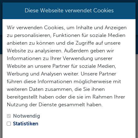
0951/70096527
|
info@h2o-
Diese Webseite verwendet Cookies
tauchsportzentrum.de
Wir verwenden Cookies, um Inhalte und Anzeigen
Toggle Nav
zu personalisieren, Funktionen für soziale Medien
Datenschutz
anbieten zu können und die Zugriffe auf unsere
Website zu analysieren. Außerdem geben wir
Informationen zu Ihrer Verwendung unserer
Website an unsere Partner für soziale Medien,
Werbung und Analysen weiter. Unsere Partner
DATENSCHUTZERKLÄRUNG
führen diese Informationen möglicherweise mit
weiteren Daten zusammen, die Sie ihnen
bereitgestellt haben oder die sie im Rahmen Ihrer
Nutzung der Dienste gesammelt haben.
Notwendig
Diese Datenschutzerklärung klärt Sie über die Art,
Statistiken
den Umfang und Zweck der Verarbeitung von
personenbezogenen Daten (nachfolgend kurz