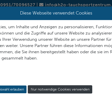
0951/70096527
|
info@h2o-tauchsportzentrum
Diese Webseite verwendet Cookies
SERVICE
ÜBER H2O
SORTIMENT
KURSTERMINE
es, um Inhalte und Anzeigen zu personalisieren, Funktion
können und die Zugriffe auf unsere Website zu analysier
 Ihrer Verwendung unserer Website an unsere Partner für
n weiter. Unsere Partner führen diese Informationen mög
men, die Sie ihnen bereitgestellt haben oder die sie im
KENTAUCHANZUG AU
e gesammelt haben.
swahl erlauben
Nur notwendige Cookies verwenden