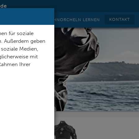
.de
KONTAKT
TAUCHEN LERNEN
SCHNORCHELN LERNEN
en für soziale
en. Außerdem geben
 soziale Medien,
licherweise mit
 Rahmen Ihrer
SWAHL