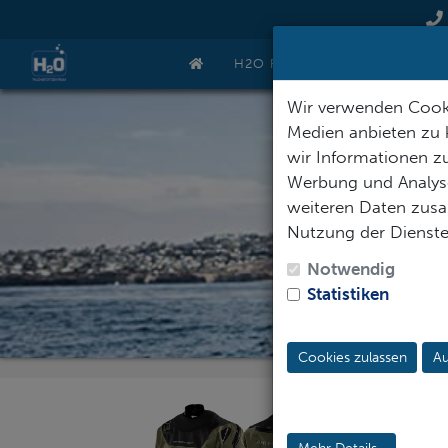
H2O REISEN
GUTSCHEIN
Wir verwenden Cooki
Medien anbieten zu 
wir Informationen zu
Werbung und Analyse
weiteren Daten zusam
TROC
Nutzung der Dienst
Notwendig
Statistiken
Cookies zulassen
Au