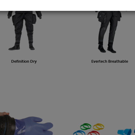
Definition Dry
Evertech Breathable